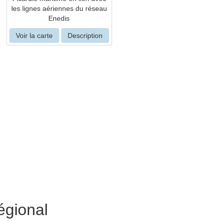
les lignes aériennes du réseau
Enedis
Voir la carte
Description
égional